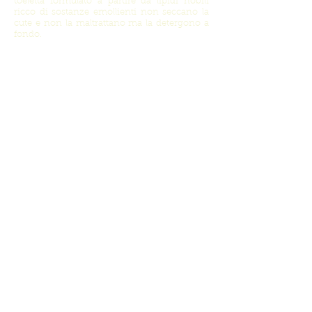
toeletta formulato a partire da lipidi nobili
ricco di sostanze emollienti non seccano la
cute e non la maltrattano ma la detergono a
fondo.
Se non amate il sapone almeno la sera
ripetete l’operazione di lavaggio due volte,
con un fluido detergente o acqua micellare,
per essere sicure di aver tolto ogni residuo di
sporco, trucco e grasso e
concludere la pulizia
con un acqua o distillato puro a base vegetale
,
senza alcool.
Pelle grassa asfittica
In caso di
pelle grassa asfittica
, con
comedoni e impurità, è utile un
trattamento esfoliante per ottenere una
pulizia profonda e favorire la fuoriuscita
dei punti neri.
L’uso di uno scrub meccanico a base di
granuli vegetali ne permette l’uso
giornaliero senza irritare la pelle.
Periodicamente applicate una maschera
purificante e astringente in grado di