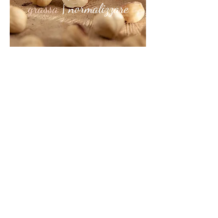
grassa
|
normalizzare
E’ riconoscibile dall'
aspetto lucido
dovuto alla produzione eccessiva di
sebo emesso dalle ghiandole sebacee.
Questo eccesso di sebo oltre a
peggiorare l’aspetto della pelle,
può
portare alla formazione di acne e di
dermatite seborroica
.
Ecco perché la pelle grassa è spesso
una pelle sensibile, delicata
predisposta alla formazione di brufoli e
zone infiammate. Le ghiandole
sebacee sono sparse in tutto il corpo
ma in alcuni punti sono molto
concentrate:
“zone seborroiche”
che
troviamo nel centro viso, nel cuoio
capelluto, nello sterno e tra le scapole.
I pori dei follicoli sono dilatati e a volte
comedonici, cioè occlusi da piccoli
tappi di sebo.
E’ una pelle che presenta una
spessore