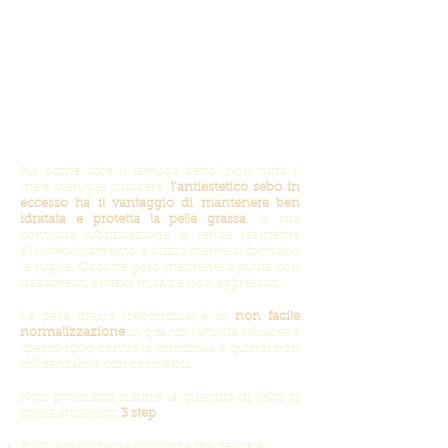
maggiore della cute normale, lucida e
spesso untuosa, priva della sua naturale
luminosità
, alle volte è grigiastra e ha
un caratteristico odore rancido.
Come prendersi cura della
pelle grassa
Ma come dice il famoso detto “non tutto il
male vien per nuocere”
l’antiestetico sebo in
eccesso ha il vantaggio di mantenere ben
idratata e protetta la pelle grassa
, la sua
continua lubrificazione la rende resistente
all'invecchiamento e difficilmente si formano
le rughe. Occorre però mantenerla pulita con
trattamenti estetici mirati e non aggressivi.
La pelle grassa (seborroica) è di
non facile
normalizzazione
in quanto l’attività sebacea è
spesso sotto controllo ormonale e quindi non
influenzabile con cosmetici.
Non potendosi ridurre la quantità di sebo si
opera attraverso
3 step
:
Pulizia quotidiana profonda ma delicata