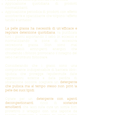
Applicazione quotidiana di prodotti
normalizzanti
Applicazione periodica di prodotti con effetto
assorbente e opacizzante che tolgono l’effetto
lucido e untuoso
La pelle grassa ha necessità di un’efficace e
regolare detersione quotidiana
, va purificata
tutti i giorni asportando il sebo in eccesso e
normalizzando le zone di eccessiva
secrezione grassa. Non sono mai
consigliabili astringenti energici che
chiudendo i follicoli provocano il ristagno del
sebo nell'imbuto follicolare.
Considerando che i grassi sono una
componente indispensabile di barriera idro-
lipidica che protegge l'epidermide dalle
aggressioni esterne e dalla perdita di
idratazione occorre scegliere un
detergente
che pulisca ma al tempo stesso non privi la
pelle dei suoi lipidi
.
Optate per un
detergente con agenti
decongestionanti
, ricco di
sostanze
emollienti
che lasci sulla cute un sottile film
protettivo il lavaggio con una sapone da