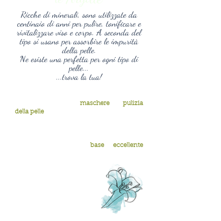
Ricche di minerali, sono utilizzate da
centinaio di anni per pulire, tonificare e
rivitalizzare viso e corpo. A seconda del
tipo si usano per assorbire le impurità
della pelle.
Ne esiste una perfetta per ogni tipo di
pelle...
...trova la tua!
Queste fini polveri naturali costituiscono
la base perfetta per le
maschere
e la
pulizia
della pelle
in generale.
Sono ricche di sostanze minerali,
assorbono il grasso in eccesso ed
esercitano un'azione antibatterica.
Rappresentano una
base eccellente
moltissimi trattamenti leave-off e la
preparazione dei fanghi per il corpo.