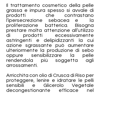
Il trattamento cosmetico della pelle
grassa e impura spesso si avvale di
prodotti che contrastano
l’ipersecrezione sebacea e la
proliferazione batterica. Bisogna
prestare molta attenzione all’utilizzo
di prodotti eccessivamente
astringenti e delipidizzanti la cui
azione sgrassante può aumentare
ulteriormente la produzione di sebo
oppure sensibilizzare la pelle
rendendola più soggetta agli
arrossamenti.
Arricchita con olio di Crusca di Riso per
proteggere, lenire e idratare le pelli
sensibili e Glicerolo Vegetale
decongestionante efficace nel
trattamento dei rossori associati a
prurito e irritazione.
Confezione 150ml
Ingredients:
Aqua, Oryza Sativa Bran
Oil, Corylus Avellana nut oil*, Glycerin*,
Aloe Barbadensis leaf juice powder*,
Sodium Cocoamphoacetate, Sodium